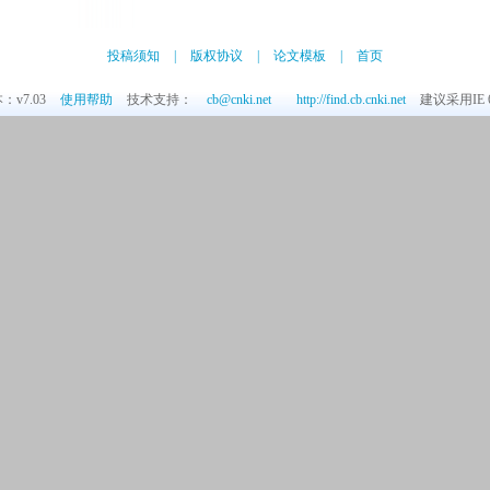
投稿须知
|
版权协议
|
论文模板
|
首页
v7.03
使用帮助
技术支持：
cb@cnki.net
http://find.cb.cnki.net
建议采用IE 